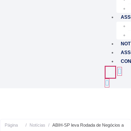
ASS
NOT
ASS
CON
HOME
NOTÍCIAS
Notícias
Página
/
Notícias
/
ABIH-SP leva Rodada de Negócios a