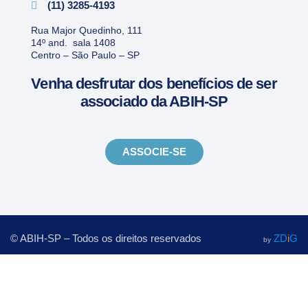
(11) 3285-4193
Rua Major Quedinho, 111
14º and. sala 1408
Centro – São Paulo – SP
Venha desfrutar dos benefícios de ser
associado da ABIH-SP
ASSOCIE-SE
© ABIH-SP – Todos os direitos reservados
ZD
i
G
by