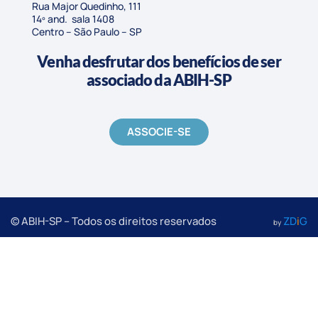
Rua Major Quedinho, 111
14º and. sala 1408
Centro – São Paulo – SP
Venha desfrutar dos benefícios de ser
associado da ABIH-SP
ASSOCIE-SE
© ABIH-SP – Todos os direitos reservados
ZD
i
G
by