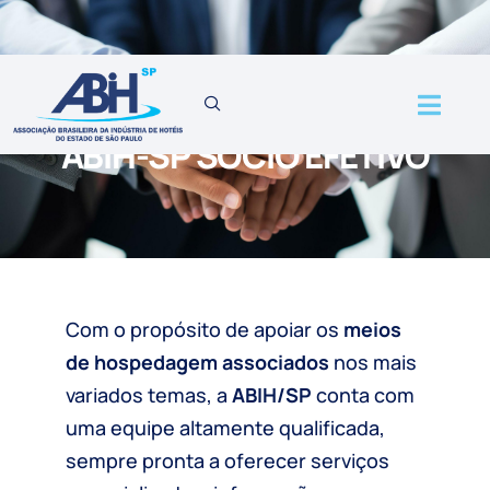
contato@abihsp.com.br
Rua Major Quedinho, 111 – 14º and. – sala 1408
HOME
ASSOCIE-SE
FORMULÁRIO DE ADESÃO
ABIH-SP SÓCIO EFETIVO
Com o propósito de apoiar os
meios
de hospedagem associados
nos mais
variados temas, a
ABIH/SP
conta com
uma equipe altamente qualificada,
sempre pronta a oferecer serviços