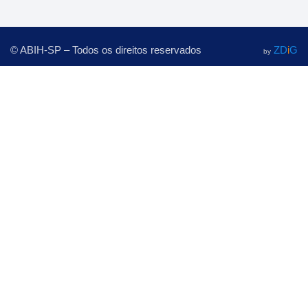
© ABIH-SP – Todos os direitos reservados
ZD
i
G
by