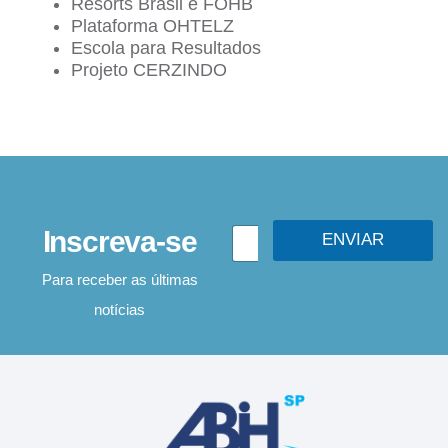
Resorts Brasil e FOHB
Plataforma OHTELZ
Escola para Resultados
Projeto CERZINDO
E
Inscreva-se
E
-
ENVIAR
-
m
m
a
Para receber as últimas
a
i
notícias
i
l
l
*