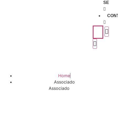
SE
CON
Home
Associado
Associado