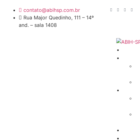
contato@abihsp.com.br
Rua Major Quedinho, 111 – 14º
and. – sala 1408
HO
A A
S
ASS
NOT
ASS