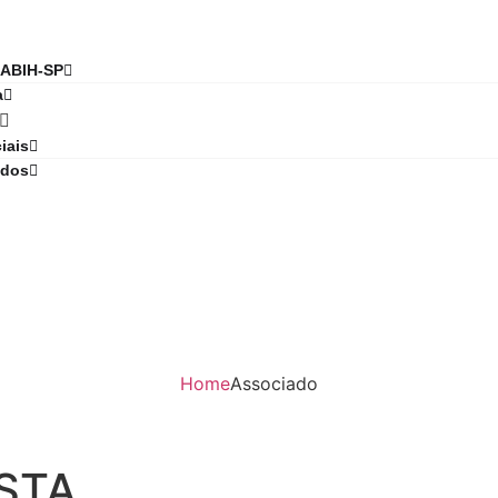
 ABIH-SP
a
iais
ados
Home
Associado
ISTA