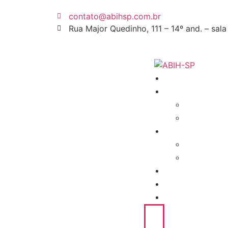
contato@abihsp.com.br
Rua Major Quedinho, 111 – 14º and. – sal
HOME
A ABIH-SP
SOBRE
DIRET
ASSOCIADO
DIFER
ASSOC
NOTÍCIAS
ASSOCIE-SE
CONTATO