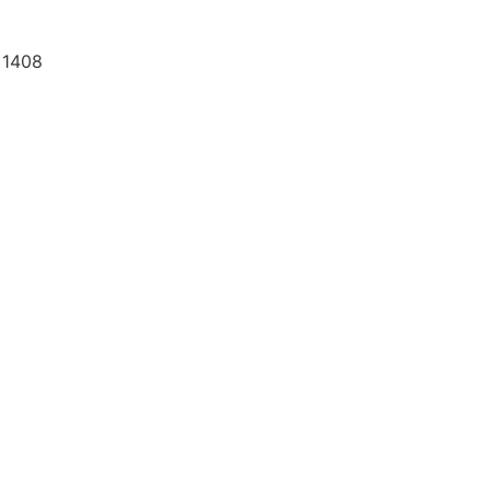
a 1408
 A ABIH-SP
ORIA
S
ENCIAIS
IADOS