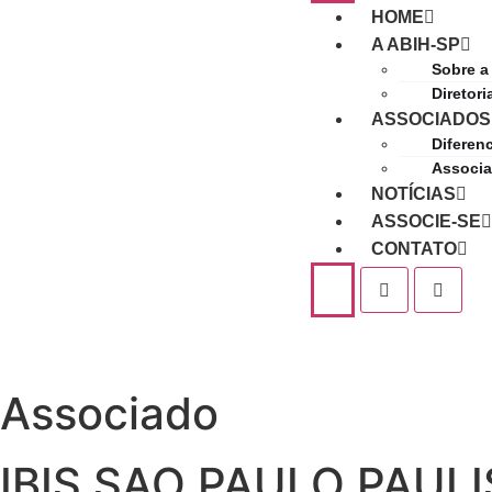
HOME
A ABIH-SP
Sobre a
Diretori
ASSOCIADOS
Diferenc
Associ
NOTÍCIAS
ASSOCIE-SE
CONTATO
Associado
IBIS SAO PAULO PAUL