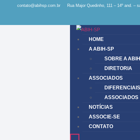
contato@abihsp.com.br
Rua Major Quedinho, 111 – 14º and. – s
HOME
A ABIH-SP
SOBRE A ABIH
DIRETORIA
ASSOCIADOS
DIFERENCIAI
ASSOCIADOS
NOTÍCIAS
ASSOCIE-SE
CONTATO