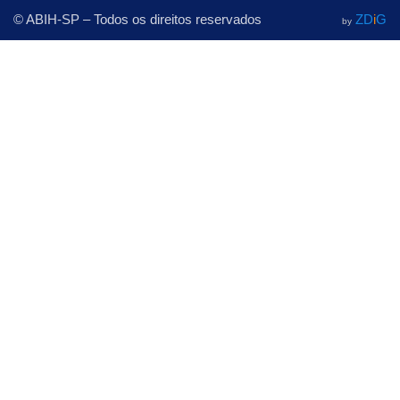
© ABIH-SP – Todos os direitos reservados
ZD
i
G
by