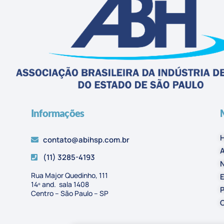
Informações
contato@abihsp.com.br
A
(11) 3285-4193
N
Rua Major Quedinho, 111
E
14º and. sala 1408
P
Centro – São Paulo – SP