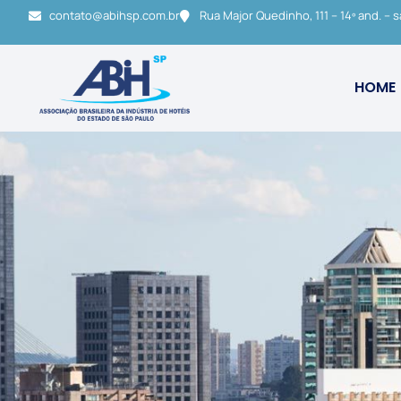
contato@abihsp.com.br
Rua Major Quedinho, 111 – 14º and. – s
HOME