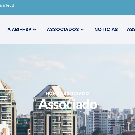
ala 1408
A ABIH-SP
ASSOCIADOS
NOTÍCIAS
AS
HOME
ASSOCIADO
Associado