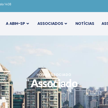
ala 1408
A ABIH-SP
ASSOCIADOS
NOTÍCIAS
AS
HOME
ASSOCIADO
Associado