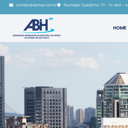
contato@abihsp.com.br
Rua Major Quedinho, 111 – 14º and. – s
HOME