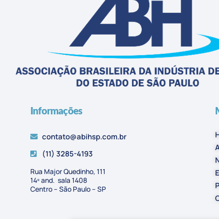
Informações
contato@abihsp.com.br
A
(11) 3285-4193
N
Rua Major Quedinho, 111
E
14º and. sala 1408
P
Centro – São Paulo – SP