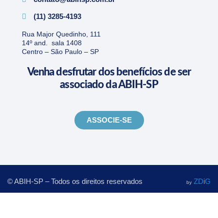
(11) 3285-4193
Rua Major Quedinho, 111
14º and. sala 1408
Centro – São Paulo – SP
Venha desfrutar dos benefícios de ser
associado da ABIH-SP
ASSOCIE-SE
© ABIH-SP – Todos os direitos reservados
ZD
i
G
by