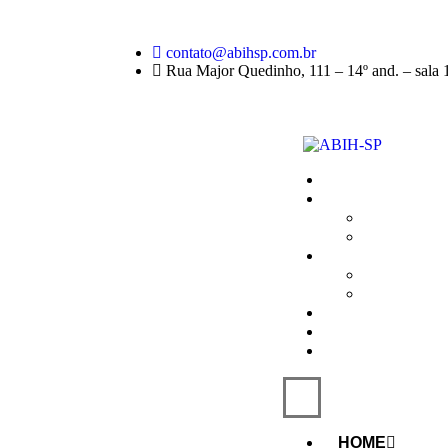
contato@abihsp.com.br
Rua Major Quedinho, 111 – 14º and. – sala
HOME
A ABIH-SP
SOBRE
DIRET
ASSOCIADO
DIFER
ASSOC
NOTÍCIAS
ASSOCIE-SE
CONTATO
HOME