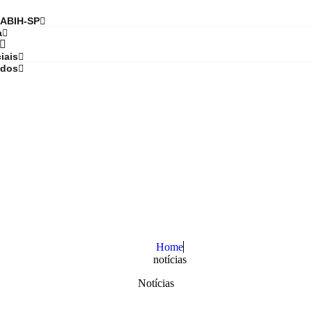
 ABIH-SP
a
iais
ados
Home
notícias
Notícias